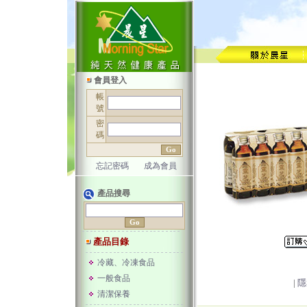
會員登入
帳
號
密
碼
忘記密碼
成為會員
產品搜尋
產品目錄
冷藏、冷凍食品
一般食品
|
隱
清潔保養